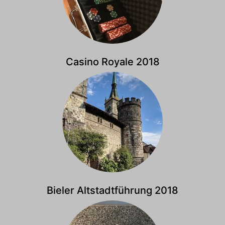
Casino Royale 2018
Bieler Altstadtführung 2018