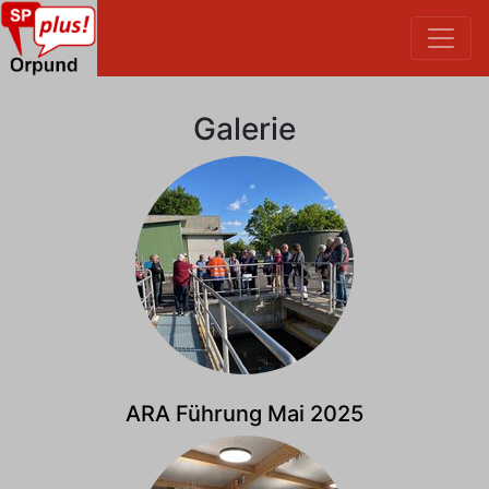
Galerie
ARA Führung Mai 2025