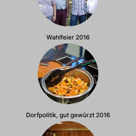
Wahlfeier 2016
Dorfpolitik, gut gewürzt 2016