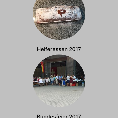
Helferessen 2017
Bundesfeier 2017