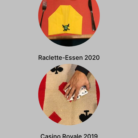
Raclette-Essen 2020
Casino Royale 2019