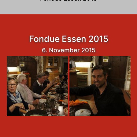
Fondue Essen 2015
6. November 2015