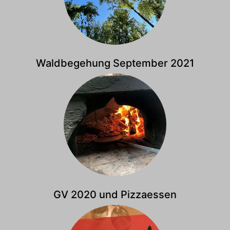
Waldbegehung September 2021
GV 2020 und Pizzaessen