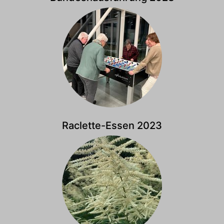
Raclette-Essen 2023