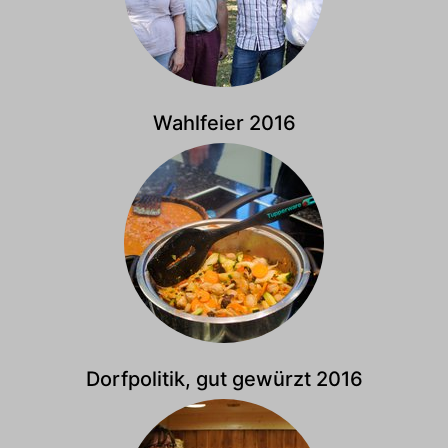
Wahlfeier 2016
Dorfpolitik, gut gewürzt 2016