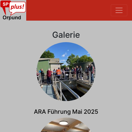
Galerie
ARA Führung Mai 2025