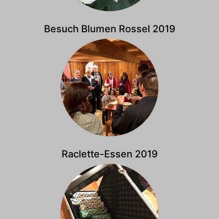
Besuch Blumen Rossel 2019
Raclette-Essen 2019