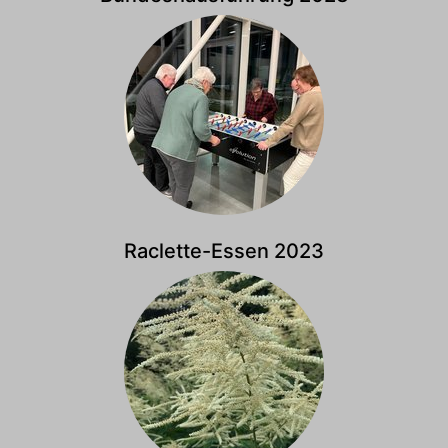
Raclette-Essen 2023